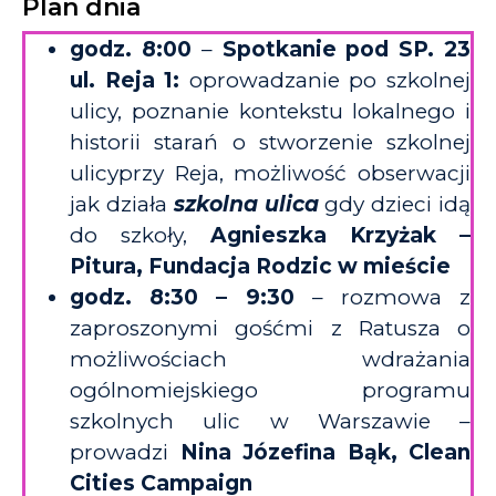
Plan dnia
godz. 8:00
–
Spotkanie pod SP. 23
ul. Reja 1:
oprowadzanie po szkolnej
ulicy, poznanie kontekstu lokalnego i
historii starań o stworzenie
szkolnej
ulicy
przy Reja, możliwość obserwacji
jak działa
szkolna ulica
gdy dzieci idą
do szkoły,
Agnieszka Krzyżak –
Pitura, Fundacja Rodzic w mieście
godz. 8:30 – 9:30
– rozmowa z
zaproszonymi gośćmi z Ratusza o
możliwościach wdrażania
ogólnomiejskiego programu
szkolnych ulic
w Warszawie –
prowadzi
Nina Józefina Bąk, Clean
Cities Campaign