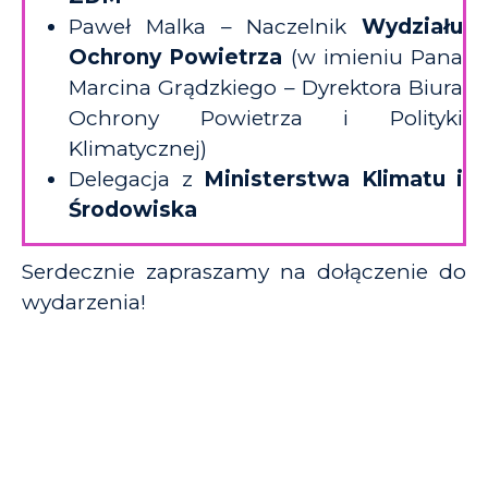
Paweł Malka – Naczelnik
Wydziału
Ochrony Powietrza
(w imieniu Pana
Marcina Grądzkiego – Dyrektora Biura
Ochrony Powietrza i Polityki
Klimatycznej)
Delegacja z
Ministerstwa Klimatu i
Środowiska
Serdecznie zapraszamy na dołączenie do
wydarzenia!
KIM JESTEŚMY?
PUBLIKACJE
O nas
Raporty i badania
Nasi partnerzy
Komunikaty