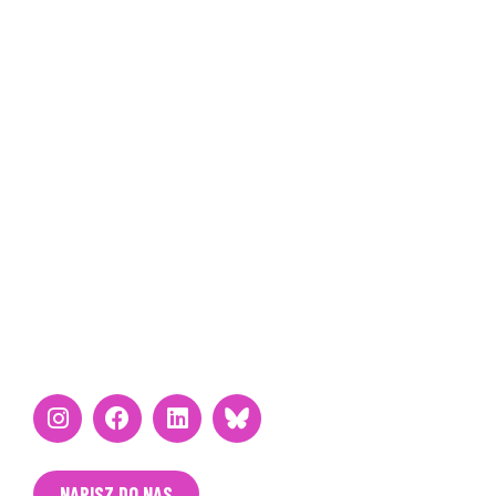
prasowe
CLEAN CITIES W INNYCH
KRAJACH
UE
Włochy
Francja
Hiszpania
Wielka Brytania
BĄDŹMY W KONTAKCIE
NAPISZ DO NAS