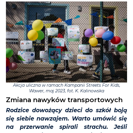
Akcja uliczna w ramach Kampanii Streets For Kids,
Wawer, maj 2023, fot. K. Kalinowska
Zmiana nawyków transportowych
Rodzice dowożący dzieci do szkół boją
się siebie nawzajem. Warto umówić się
na przerwanie spirali strachu. Jeśli