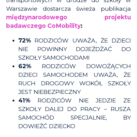
transportowych w drodze do szkoły w
Warszawie dostarcza świeża publikacja
międzynarodowego projektu
badawczego CoMobility
:
72%
RODZICÓW UWAŻA, ŻE DZIECI
NIE POWINNY DOJEŻDŻAĆ DO
SZKOŁY SAMOCHODAMI
62%
RODZICÓW DOWOŻĄCYCH
DZIECI SAMOCHODEM UWAŻA, ŻE
RUCH DROGOWY WOKÓŁ SZKOŁY
JEST NIEBEZPIECZNY
41%
RODZICÓW NIE JEDZIE ZE
SZKOŁY DALEJ DO PRACY – RUSZA
SAMOCHÓD SPECJALNIE, BY
DOWIEŹĆ DZIECKO