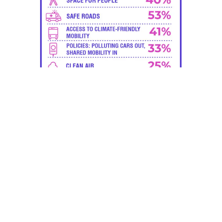
POBIERZ KARTĘ WYNIKÓW
UDOSTĘPNIJ TĘ KARTĘ WYNIKÓW: