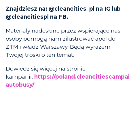
Znajdziesz na: @cleancities_pl na IG lub
@cleancitiespl na FB.
Materiały nadesłane przez wspierające nas
osoby pomogą nam zilustrować apel do
ZTM i władz Warszawy. Będą wyrazem
Twojej troski o ten temat.
Dowiedz się więcej na stronie
kampanii:
https://poland.cleancitiescampa
autobusy/
KIM JESTEŚMY?
PUBLIKACJE
O nas
Raporty i badania