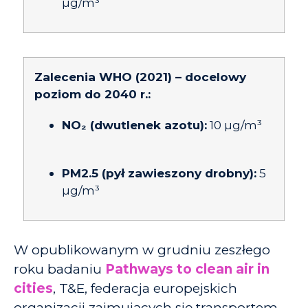
µg/m³
Zalecenia WHO (2021) – docelowy
poziom do 2040 r.:
NO₂ (dwutlenek azotu):
10 µg/m³
PM2.5 (pył zawieszony drobny):
5
µg/m³
W opublikowanym w grudniu zeszłego
roku badaniu
Pathways to clean air in
cities
, T&E, federacja europejskich
organizacji zajmujących się transportem,