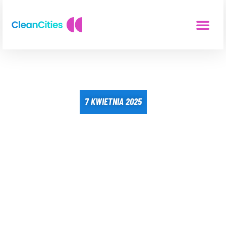
7 KWIETNIA 2025
UWOLNIĆ AUTOBUSY!
HAPPENING Z OKAZJI
DNIA ZDROWIA
PUBLICZNEGO