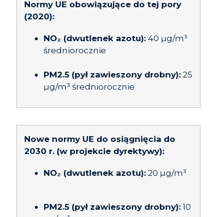
Normy UE obowiązujące do tej pory
(2020):
NO₂ (dwutlenek azotu):
40 µg/m³
średniorocznie
PM2.5 (pył zawieszony drobny):
25
µg/m³ średniorocznie
Nowe normy UE do osiągnięcia do
2030 r. (w projekcie dyrektywy):
NO₂ (dwutlenek azotu):
20 µg/m³
PM2.5 (pył zawieszony drobny):
10