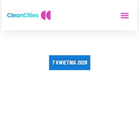
7 KWIETNIA 2026
ANALIZA ZTM
WYCIĄGNIĘTA
Z SZUFLADY: WIEMY,
GDZIE W WARSZAWIE