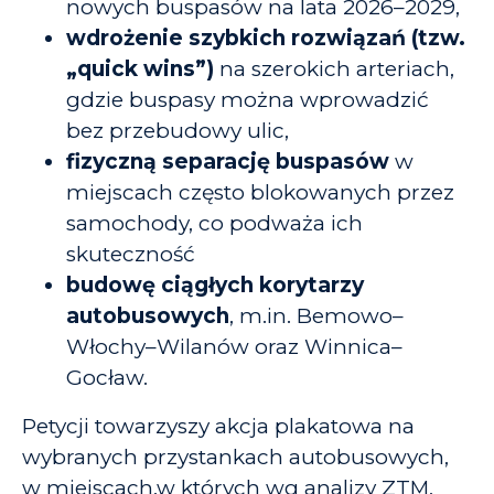
nowych buspasów na lata 2026–2029,
wdrożenie szybkich rozwiązań (tzw.
„quick wins”)
na szerokich arteriach,
gdzie buspasy można wprowadzić
bez przebudowy ulic,
fizyczną separację buspasów
w
miejscach często blokowanych przez
samochody, co podważa ich
skuteczność
budowę ciągłych korytarzy
autobusowych
, m.in. Bemowo–
Włochy–Wilanów oraz Winnica–
Gocław.
Petycji towarzyszy akcja plakatowa na
wybranych przystankach autobusowych,
w miejscach,w których wg analizy ZTM,