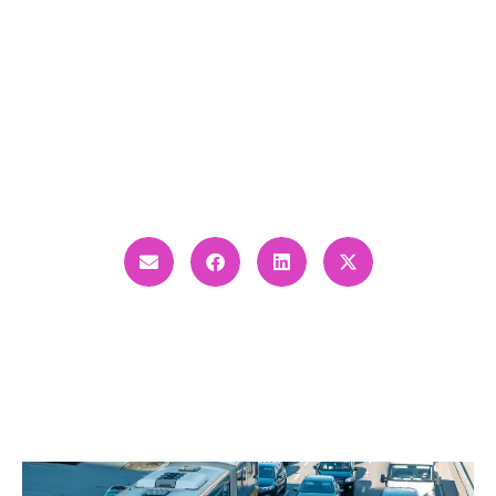
POWINNY POWSTAĆ
NOWE BUSPASY.
RUSZYŁA PETYCJA
DO PREZYDENTA.