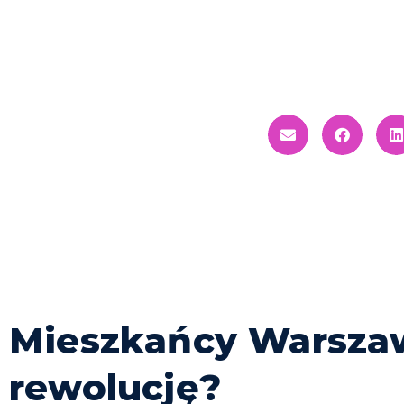
AUTONOMICZNYC
NOWE BADANIE 
Mieszkańcy Warsza
rewolucję?