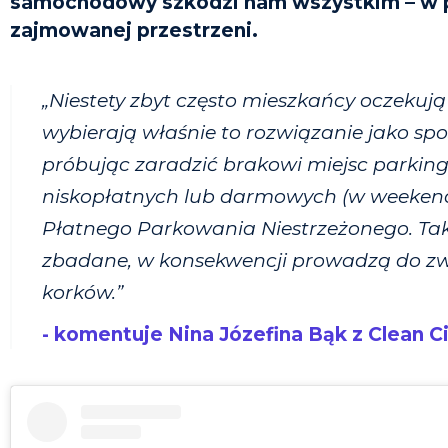
samochodowy szkodzi nam wszystkim – w po
zajmowanej przestrzeni.
„Niestety zbyt często mieszkańcy oczekują
wybierają właśnie to rozwiązanie jako spo
próbując zaradzić brakowi miejsc parki
niskopłatnych lub darmowych (w weekendy
Płatnego Parkowania Niestrzeżonego. Taki
zbadane, w konsekwencji prowadzą do zwi
korków.”
- komentuje Nina Józefina Bąk z Clean Ci