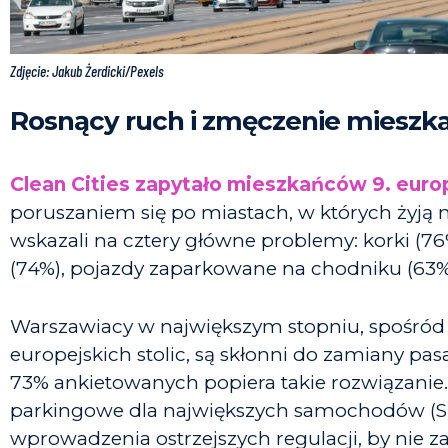
Zdjęcie: Jakub Żerdicki/Pexels
Rosnący ruch i zmęczenie miesz
Clean Cities zapytało mieszkańców 9. europ
poruszaniem się po miastach, w których żyją 
wskazali na cztery główne problemy: korki (7
(74%), pojazdy zaparkowane na chodniku (63%)
Warszawiacy w największym stopniu, spośród
europejskich stolic, są skłonni do zamiany p
73% ankietowanych popiera takie rozwiązanie.
parkingowe dla największych samochodów (S
wprowadzenia ostrzejszych regulacji, by nie z