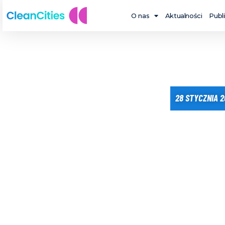
O nas
Aktualności
Publ
28 STYCZNIA 2
JAK REALNIE 
STOLICĘ I PRZYG
NA POJAWI