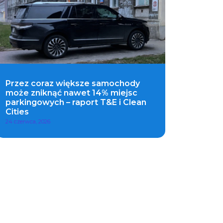
Przez coraz większe samochody
może zniknąć nawet 14% miejsc
parkingowych – raport T&E i Clean
Cities
24 czerwca, 2026