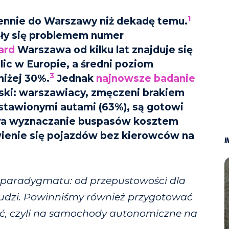
1
nnie do Warszawy niż dekadę temu.
ały się problemem numer
ard
Warszawa od kilku lat znajduje się
ic w Europie, a średni poziom
3
niżej 30%.
Jednak
najnowsze badanie
ki: warszawiacy, zmęczeni brakiem
stawionymi autami (63%), są gotowi
era wyznaczanie buspasów kosztem
wienie się pojazdów bez kierowców na
I
 paradygmatu: od przepustowości dla
 ludzi. Powinniśmy również przygotować
łość, czyli na samochody autonomiczne na