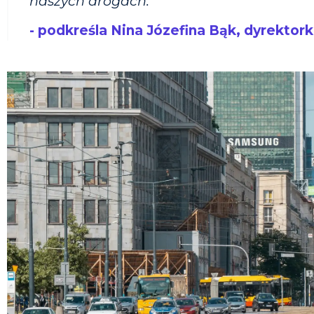
naszych drogach.”
- podkreśla Nina Józefina Bąk, dyrektork