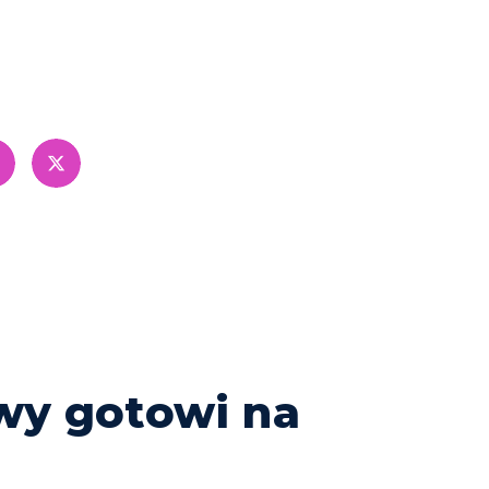
H POJAZDÓW?
CLEAN CITIES
wy gotowi na