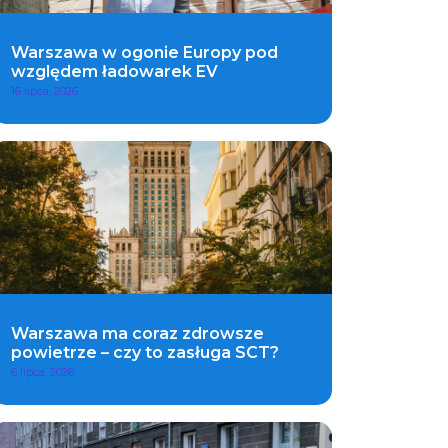
Warszawa w ogonie Europy pod
względem ładowarek EV
16 lipca, 2026
Warszawa ma coraz zdrowsze
powietrze – czy to zasługa SCT?
6 lipca, 2026