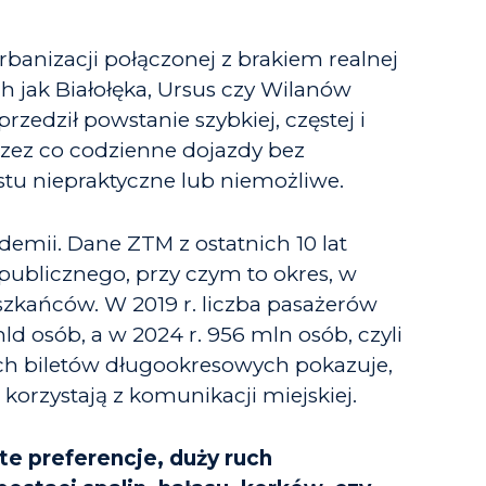
banizacji połączonej z brakiem realnej
ch jak Białołęka, Ursus czy Wilanów
edził powstanie szybkiej, częstej i
rzez co codzienne dojazdy bez
tu niepraktyczne lub niemożliwe.
mii. Dane ZTM z ostatnich 10 lat
publicznego, przy czym to okres, w
szkańców. W 2019 r. liczba pasażerów
ld osób, a w 2024 r. 956 mln osób, czyli
ych biletów długookresowych pokazuje,
e korzystają z komunikacji miejskiej.
te preferencje, duży ruch