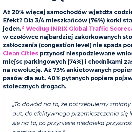
Aż 20% więcej samochodów wjeżdża codzie
Efekt? Dla 3/4 mieszkańców (76%) korki st
2
jeden.
Według INRIX Global Traffic Scorec
w czołówce najbardziej zakorkowanych stol
zatłoczenia (congestion level) nie spada po
Clean Cities
przynosi niespodziewane wnios
miejsc parkingowych (74%) i chodnikami za
na rewolucję. Aż 73% ankietowanych popi
pasów dla aut. 40% pytanych popiera poja
stołecznych drogach.
„To dowód na to, że potrzebujemy zmiany
aut, do efektywnego przemieszczania się
się na to, co przyniesie niedaleka przysz