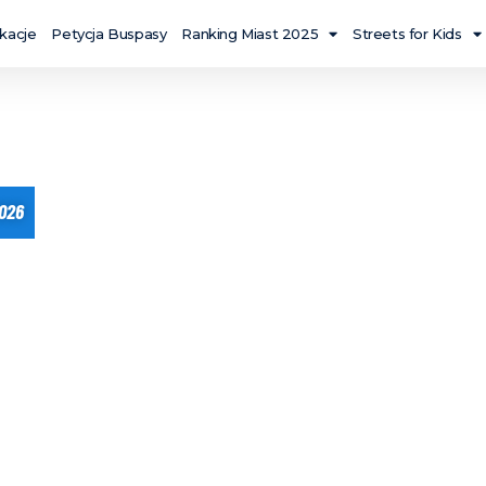
ikacje
Petycja Buspasy
Ranking Miast 2025
Streets for Kids
026
ODKORKOWAĆ
OTOWAĆ MIASTA
ENIE SIĘ