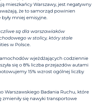
ją mieszkańcy Warszawy, jest negatywny
uważają, że to samorząd powinien
były mniej emisyjne.
uczliwe są dla warszawiaków
odowego w stolicy, który stale
ties w Polsce.
a samochodów wjeżdżających codziennie
zyła się o 8% liczba przejazdów autami
otowujemy 15% wzrost ogólnej liczby
o Warszawskiego Badania Ruchu, które
ę zmieniły się nawyki transportowe