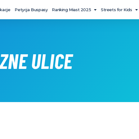
ikacje
Petycja Buspasy
Ranking Miast 2025
Streets for Kids
CZNE ULICE